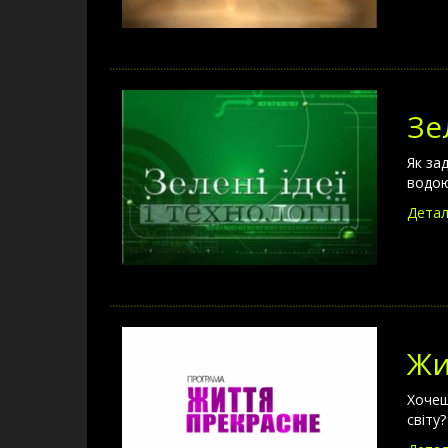
Зе
Як за
водою
Детал
Жи
Хочеш
світу