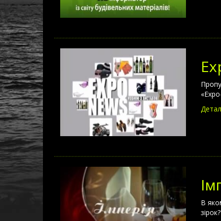
Ex
Пропу
«Expo
Детал
Ім
В яко
зірок