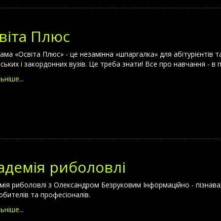
віта Плюс
ама «Освіта Плюс» - це незамінна «шпаргалка» для абітурієнтів та
нських і закордонних вузів. Це треба знати! Все про навчання - в 
ьніше...
адемія риболовлі
мія риболовлі з Олександром Безруковим Інформаційно - пізнава
юбителів та професіоналів.
ьніше...