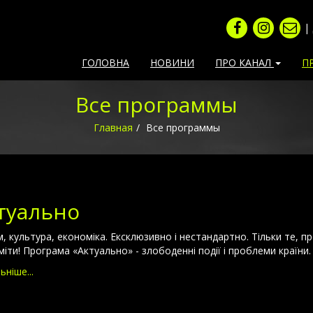
|
ГОЛОВНА
НОВИНИ
ПРО КАНАЛ
П
Все программы
Главная
Все программы
туально
м, культура, економіка. Ексклюзивно і нестандартно. Тільки те, п
міти! Програма «Актуально» - злободенні події і проблеми країни.
ьніше...