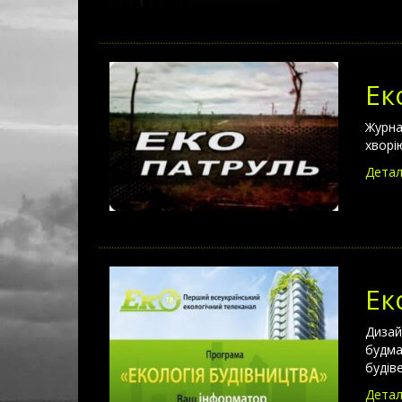
Ек
Журна
хворі
Детал
Ек
Дизай
будма
будів
Детал