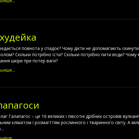
ьніше...
худейка
редається повнота у спадок? Чому дієти не допомагають скинути 
олізм? Скільки потрібно їсти? Скільки потрібно пити води? Чому 
ання шкіри при потер ваги?
ьніше...
лапагоси
елаг Галапагос – це 16 великих і півсотні дрібних островів вулкан
льним кліматом і розмаїттям рослинного і тваринного світу. А мі
я…
ьніше...