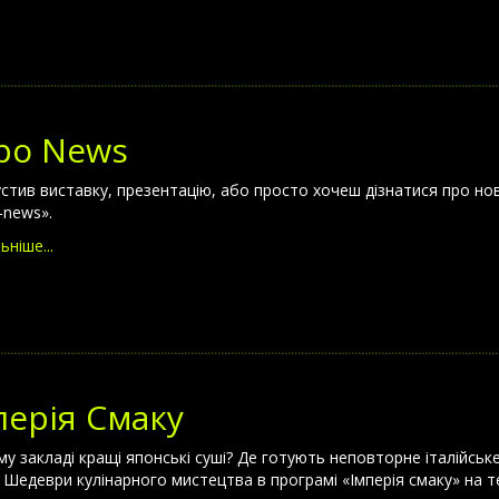
po News
стив виставку, презентацію, або просто хочеш дізнатися про но
-news».
ьніше...
перія Смаку
му закладі кращі японські суші? Де готують неповторне італійськ
? Шедеври кулінарного мистецтва в програмі «Імперія смаку» на т