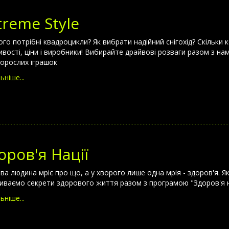
treme Style
ого потрібні квадроцикли? Як вибрати надійний снігохід? Скільки
вості, ціни і виробники! Вибирайте драйвові розваги разом з нами
 дорослих іграшок
ьніше...
оров'я Нації
ва людина мріє про що, а у хворого лише одна мрія - здоров'я. Як
иваємо секрети здорового життя разом з програмою "Здоров'я на
ьніше...