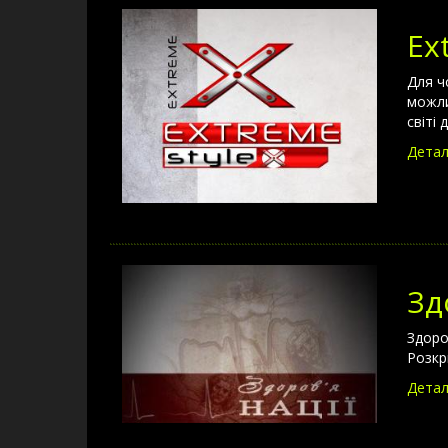
Ex
Для ч
можли
світі
Детал
Зд
Здоро
Розкр
Детал