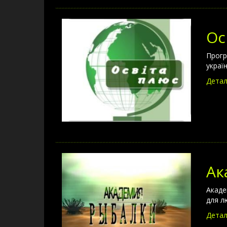
Ос
Прогр
украї
Детал
Ак
Акаде
для л
Детал