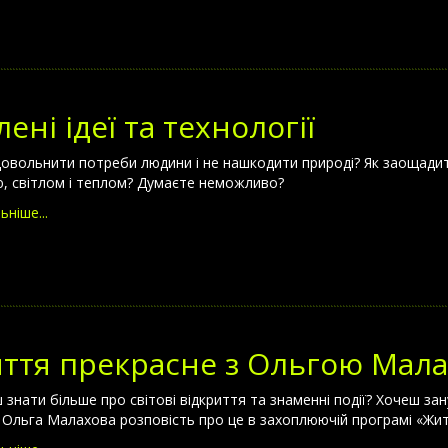
лені ідеї та технології
довольнити потреби людини і не нашкодити природі? Як заощадити
, світлом і теплом? Думаєте неможливо?
ьніше...
ття прекрасне з Ольгою Мал
 знати більше про світові відкриття та знаменні події? Хочеш зану
? Ольга Малахова розповість про це в захоплюючій програмі «Жит