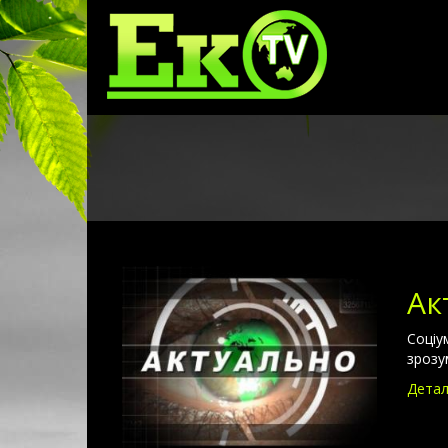
Ак
Соціу
зрозу
Детал