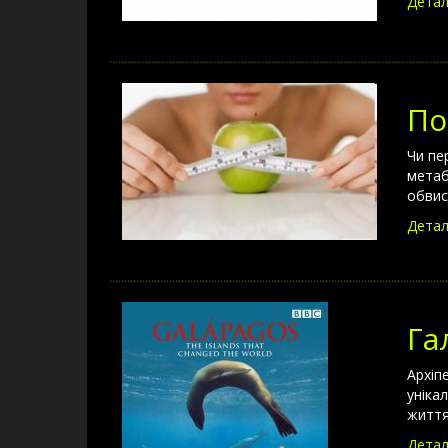
Детал
По
Чи пе
метаб
обвис
Детал
Га
Архіп
уніка
житт
Детал