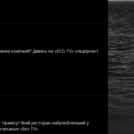
винки компаній? Дивись на «ЕСО-ТV» спецпроект
е тірамісу? Який ресторан найулюбленіший у
елеканалі «Еко TV».