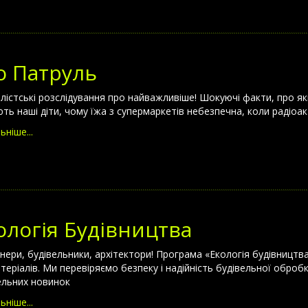
о Патруль
лістські розслідування про найважливіше! Шокуючі факти, про які 
ють наші діти, чому їжа з супермаркетів небезпечна, коли радіоа
ьніше...
ологія Будівництва
нери, будівельники, архітектори! Програма «Екологія будівництв
теріалів. Ми перевіряємо безпеку і надійність будівельної обробк
ельних новинок
ьніше...