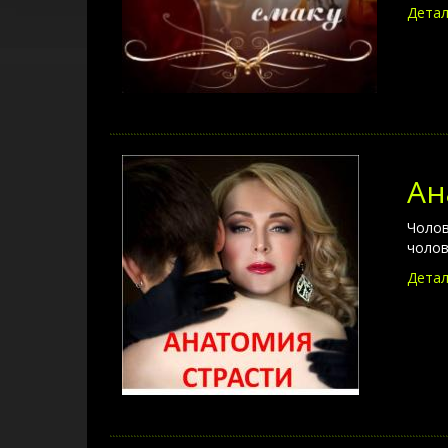
Детал
Ан
Чолові
чолов
Детал